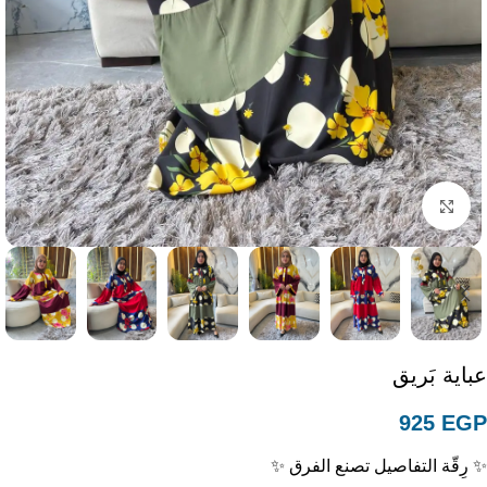
Click to enlarge
عباية بَريق
925
EGP
✨ رِقّة التفاصيل تصنع الفرق ✨