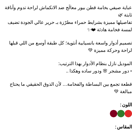
عباية صيفي بخامة قطن بيور معالَج ضد الانكماش لراحة تدوم وأناقة
ثابتة 🌿
تفاصيلها مميزة بشرايط حمراء مطرّزة بـ حرير عالي الجودة تضيف
لمسة فخامة هادئة ❤️✨
تصميم أدوار واسعة بانسيابية أنثوية؛ كل طبقة أوسع من اللي قبلها
لراحة وحركة مميزة 💚
الموديل نازل بنظام الأدوار بهذا الترتيب:
▫️ دور مشجر 🌸 ودور ساده وهكذا ..
قطعة تجمع بين البساطة والفخامة… لأن الذوق الحقيقي ما يحتاج
مبالغة 💚
اللون
المقاس