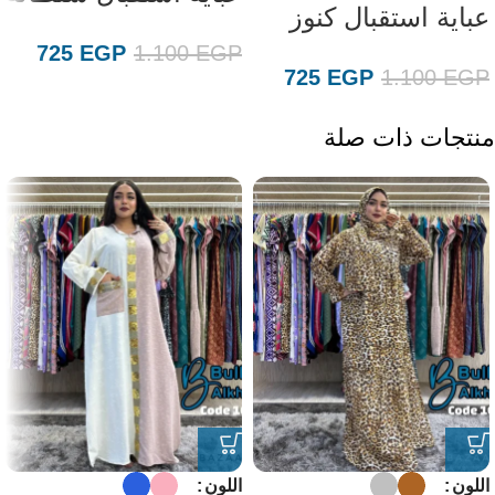
عباية استقبال كنوز
725
EGP
1.100
EGP
725
EGP
1.100
EGP
منتجات ذات صلة
اللون
اللون