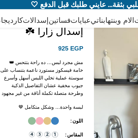
بي بثقة… عايني طلبك قبل الدفع 🤍
ت
الام وبنتها
بناتي
عبايات
فساتين
إسدالات
كارديجا
إسدال زارا ☘️
925
EGP
مش مجرد لبس… ده راحة بتتحس 👑
خامة فيسكوز مستورد ناعمة بتنساب على
سوستة عملية تخلي اللبس أسهل وأسرع
جيوب مخفية عشان التفاصيل الذكية
وطرحة متصلة تكملة أناقة من غير مجهود
لبسة واحدة… وشكل متكامل 🤎
اللون
المقاس