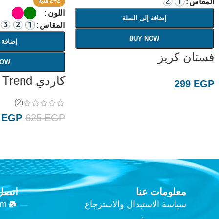
المقاس
2+2 هدية
اللون
إضافة إلى السلة
المقاس
BUY NOW
إضافة 
فستان كريز
NOW
كاردي Casual Trend
299
EGP
(2)
5
EGP
625
EGP
معلومات عنا
اتصل 
سياسة الاستبدال والاسترجاع
om