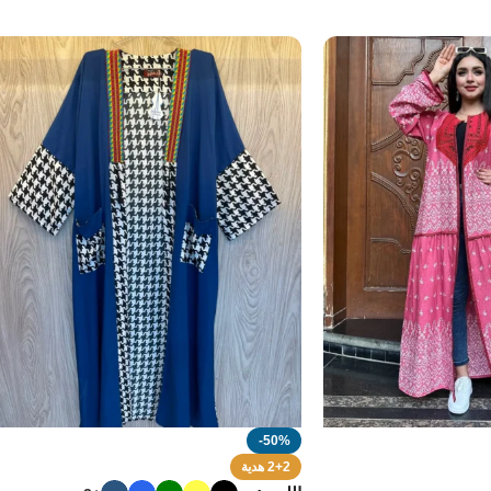
-50%
2+2 هدية