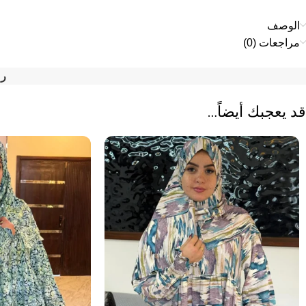
الوصف
مراجعات (0)
رم
قد يعجبك أيضاً…