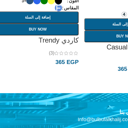
اللون
+3
المقاس
إضافة إلى السلة
إلى السلة
BUY NOW
BUY 
كاردي Trendy
(3)
365
EGP
36
بنا
Info@bulbulalkhalij.c