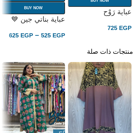
BUY NOW
BUY NOW
عباية رَوْح
عباية بناتي جين 💙
725
EGP
–
625
EGP
525
EGP
منتجات ذات صلة