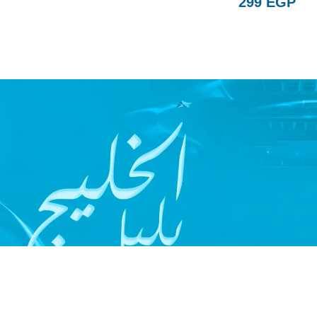
299
EGP