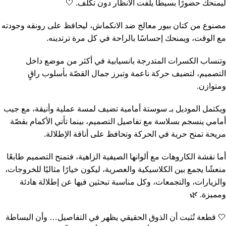
ليمنحك حضورًا بسيطًا يلفت الأنظار دون تكلّف. 🤍
مصنوع من كتان بيور معالج ضد الانكماش، ليحافظ على رونقه وجودته
مع الوقت، ويمنحك إحساسًا بالراحة في كل مرة ترتدينه.
وتنساب الكسرات المتدرجة بانسيابية في أكثر من موضع داخل
التصميم، لتضيف حركة ناعمة وتبرز جمال القصّة بأسلوب راقٍ
ومتوازن.
ويكتمل الموديل بـ سوستة أمامية تضيف لمسة عملية وأنيقة، مع جيب
أمامي ينسجم بسلاسة مع تفاصيل التصميم، بينما تأتي الأكمام بقصّة
مريحة تمنح حرية في الحركة وتحافظ على أناقة الإطلالة.
أما نقشة الكاروهات مع ألوانها الصيفية الزاهية، فتمنح التصميم طابعًا
منعشًا يجمع بين الكلاسيكية والعصرية، ليكون خيارًا مثاليًا للخروجات،
والزيارات، والتجمعات، وكل مناسبة تبحثين فيها عن إطلالة هادئة
ومميزة. 🌿
🤍 قطعة تُثبت أن الذوق الحقيقي يظهر في التفاصيل… وأن البساطة