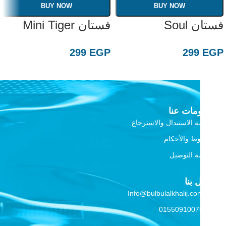
BUY NOW
BUY NOW
فستان Soul
فستان Mini Tiger
299
EGP
299
EGP
معلومات عنا
سياسة الاستبدال والاسترجاع
الشروط والأحكام
سياسة التوصيل
اتصل بنا
Info@bulbulalkhalij.com
01550910076